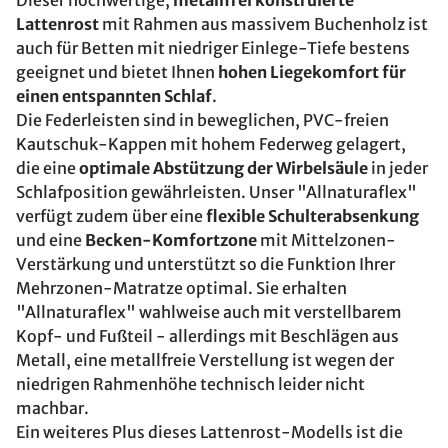
Dieser hochwertige,
metallfrei konstruierte
Lattenrost
mit Rahmen aus massivem Buchenholz ist
auch für Betten mit niedriger Einlege-Tiefe bestens
geeignet und bietet Ihnen
hohen Liegekomfort für
einen entspannten Schlaf
.
Die Federleisten sind in beweglichen, PVC-freien
Kautschuk-Kappen mit hohem Federweg gelagert,
die eine
optimale Abstützung der Wirbelsäule
in jeder
Schlafposition gewährleisten. Unser "Allnaturaflex"
verfügt zudem über eine
flexible Schulterabsenkung
und eine
Becken-Komfortzone
mit Mittelzonen-
Verstärkung und unterstützt so die Funktion Ihrer
Mehrzonen-Matratze optimal. Sie erhalten
"Allnaturaflex" wahlweise auch mit verstellbarem
Kopf- und Fußteil - allerdings mit Beschlägen aus
Metall, eine metallfreie Verstellung ist wegen der
niedrigen Rahmenhöhe technisch leider nicht
machbar.
Ein weiteres Plus dieses Lattenrost-Modells ist die