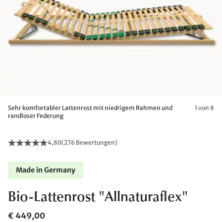
Sehr komfortabler Lattenrost mit niedrigem Rahmen und
1 von 8
randloser Federung
4,80
(
276 Bewertungen
)
Made in Germany
Bio-Lattenrost "Allnaturaflex"
€ 449,00