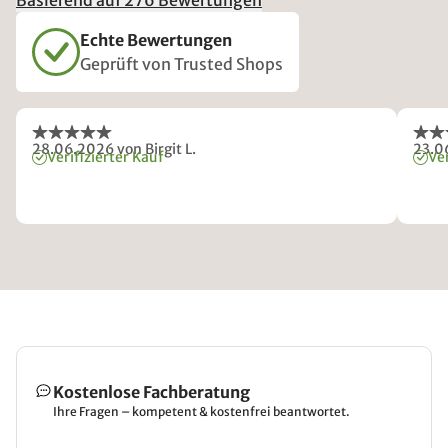
Basierend auf 276 Bewertungen
Echte Bewertungen
Geprüft von Trusted Shops
28.06.2026
von Birgit L.
23.0
Verifizierter Kauf
Ver
Kostenlose Fachberatung
Ihre Fragen – kompetent & kostenfrei beantwortet.