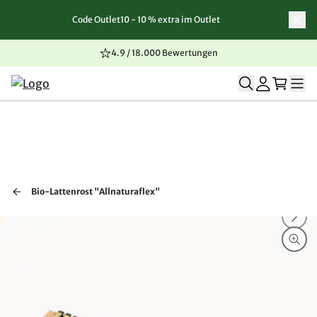
Code Outlet10 - 10 % extra im Outlet
Zum Inhalt springen
Zur Navigation springen
Zum Seitenende springen
4.9 / 18.000 Bewertungen
Bio-Lattenrost "Allnaturaflex"